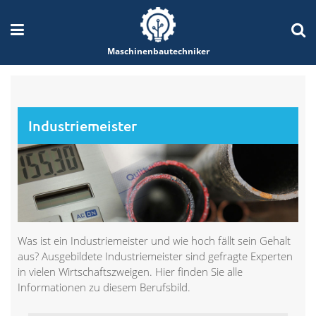
Maschinenbautechniker
Industriemeister
Was ist ein Industriemeister und wie hoch fällt sein Gehalt
aus? Ausgebildete Industriemeister sind gefragte Experten
in vielen Wirtschaftszweigen. Hier finden Sie alle
Informationen zu diesem Berufsbild.